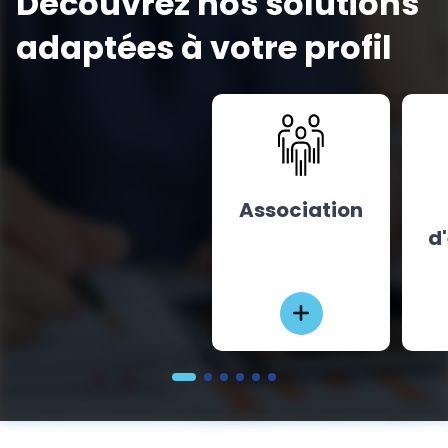
Découvrez nos solutions
adaptées à votre profil
Association
d