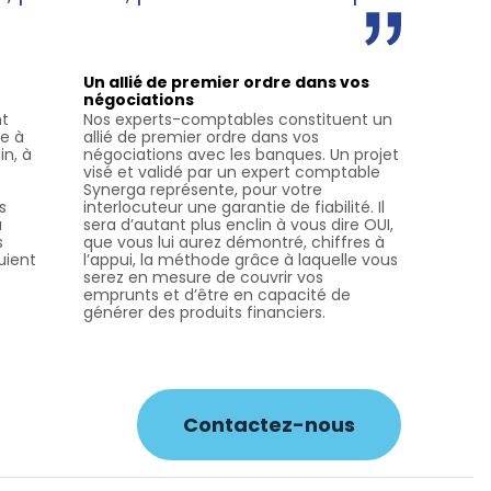
Un allié de premier ordre dans vos
négociations
nt
Nos experts-comptables constituent un
ce à
allié de premier ordre dans vos
in, à
négociations avec les banques. Un projet
visé et validé par un expert comptable
Synerga représente, pour votre
s
interlocuteur une garantie de fiabilité. Il
a
sera d’autant plus enclin à vous dire OUI,
s
que vous lui aurez démontré, chiffres à
uient
l’appui, la méthode grâce à laquelle vous
serez en mesure de couvrir vos
emprunts et d’être en capacité de
générer des produits financiers.
Contactez-nous