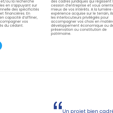
n et/ou la recherche
des cadres juridiques qui régissent 
les en s’appuyant sur
cession d’entreprise et vous orient
onnelle des spécificités
mieux de vos intérêts. A la lumière
 et financières. En
expérience acquise sur le terrain, il
t en capacité d’affiner,
les interlocuteurs privilégiés pour
accompagner vos
accompagner vos choix en matièr
s du cédant.
développement économique ou d
préservation ou constitution de
patrimoine.
Un projet bien cadré