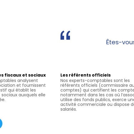
Êtes-vous
es fiscaux et sociaux
Les référents officiels
ptables analysent
Nos experts-comptables sont les
sociation et fournissent
référents officiels (commissaire a
if qui établit les
comptes) qui certifient les compte
 sociaux auxquels elle
notamment dans les cas où l’assoc
ée.
utilise des fonds publics, exerce un
activité commerciale ou dispose d
salariés.