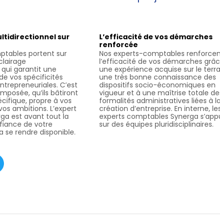
ltidirectionnel sur
L’efficacité de vos démarches
renforcée
ptables portent sur
Nos experts-comptables renforce
clairage
l’efficacité de vos démarches grâ
 qui garantit une
une expérience acquise sur le terra
de vos spécificités
une très bonne connaissance des
ntrepreneuriales. C’est
dispositifs socio-économiques en
mposée, qu’ils bâtiront
vigueur et à une maîtrise totale de
cifique, propre à vos
formalités administratives liées à l
vos ambitions. L’expert
création d’entreprise. En interne, le
a est avant tout la
experts comptables Synerga s’app
fiance de votre
sur des équipes pluridisciplinaires.
ra se rendre disponible.