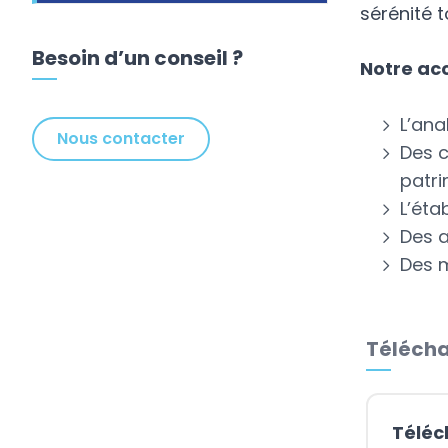
sérénité t
Besoin d’un conseil ?
Notre acc
L’ana
Nous contacter
Des c
patri
L’éta
Des a
Des m
Télécha
Téléc