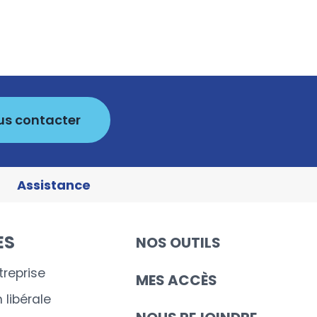
us contacter
Assistance
ES
NOS OUTILS
treprise
MES ACCÈS
 libérale