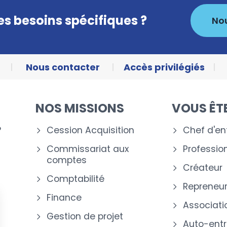
s besoins spécifiques ?
No
Nous contacter
Accès privilégiés
NOS MISSIONS
VOUS ÊT
?
Cession Acquisition
Chef d'en
Commissariat aux
Profession
comptes
Créateur
Comptabilité
Repreneu
Finance
Associati
Gestion de projet
Auto-entr